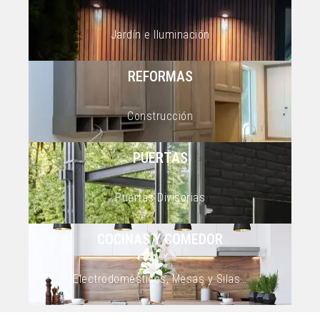
Jardín e Iluminación
REFORMAS
Construcción
PUERTAS
Puertas Divisorias
COCINAS Y COMEDOR
Electrodomésticos, Mesas y Silas…