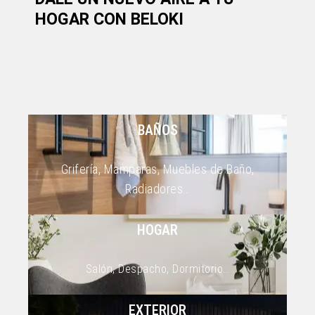
HOGAR CON BELOKI
BAÑOS
Grifería, Mamparas, Muebles de Baño,
Radiadores…
HOGAR
Salón, Despacho, Dormitorio…
EXTERIOR