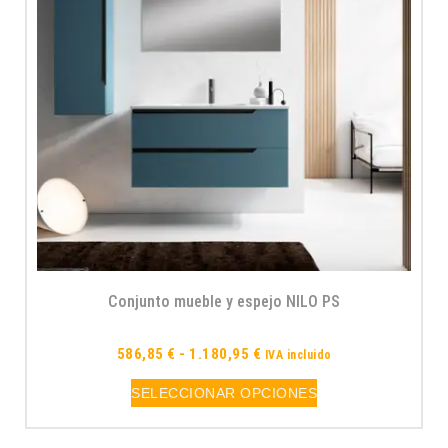
Conjunto mueble y espejo NILO PS
586,85
€
-
1.180,95
€
IVA incluido
SELECCIONAR OPCIONES