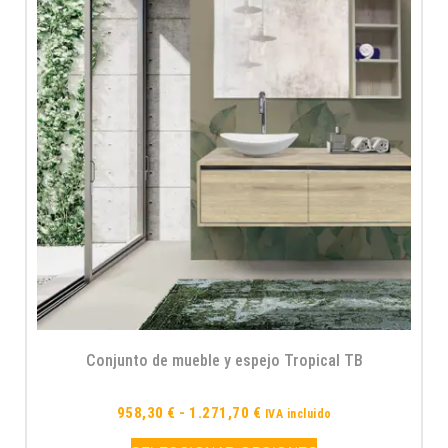
Conjunto de mueble y espejo Tropical TB
958,30
€
-
1.271,70
€
IVA incluido