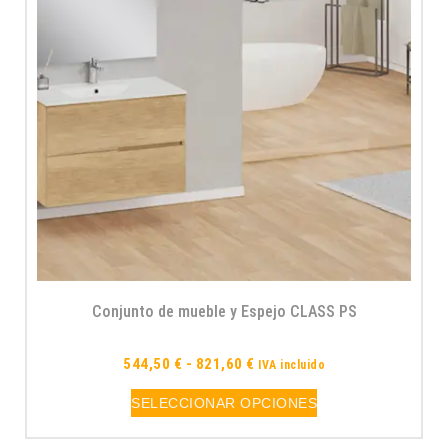
Conjunto de mueble y Espejo CLASS PS
544,50
€
-
821,60
€
IVA incluido
SELECCIONAR OPCIONES