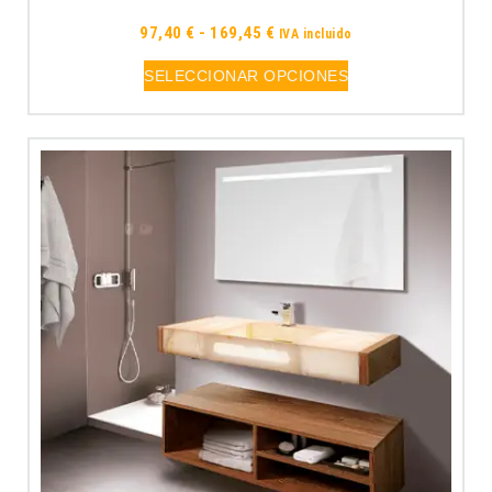
97,40
€
-
169,45
€
IVA incluido
SELECCIONAR OPCIONES