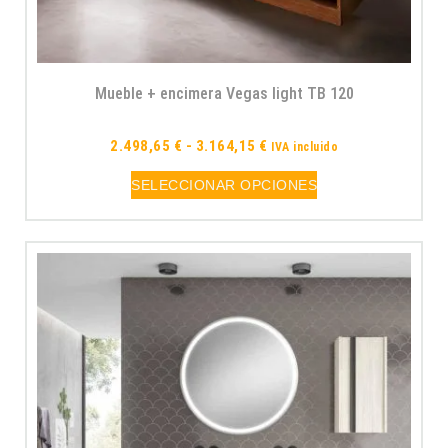
Mueble + encimera Vegas light TB 120
2.498,65
€
-
3.164,15
€
IVA incluido
SELECCIONAR OPCIONES