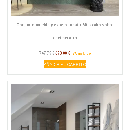
Conjunto mueble y espejo tupai x 60 lavabo sobre
encimera ko
747,75
€
673,00
€
IVA incluido
AÑADIR AL CARRITO