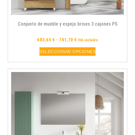
Conjunto de mueble y espejo brises 3 cajones PS
683,65
€
-
741,70
€
IVA incluido
SELECCIONAR OPCIONES