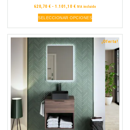
620,70
€
-
1.101,10
€
IVA incluido
SELECCIONAR OPCIONES
¡Oferta!