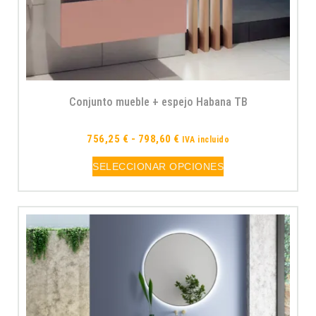
Conjunto mueble + espejo Habana TB
756,25
€
-
798,60
€
IVA incluido
SELECCIONAR OPCIONES