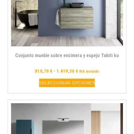
Conjunto mueble sobre encimera y espejo Tahiti ko
810,70
€
-
1.419,30
€
IVA incluido
SELECCIONAR OPCIONES