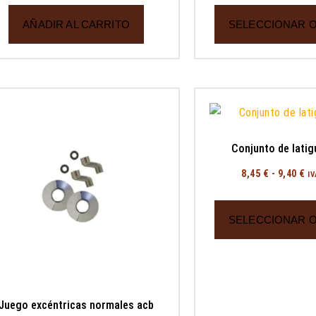
AÑADIR AL CARRITO
SELECCIONAR 
Conjunto de latig
8,45
€
-
9,40
€
IV
SELECCIONAR 
Juego excéntricas normales acb