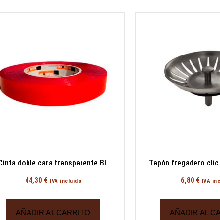
Cinta doble cara transparente BL
Tapón fregadero clic
44,30
€
6,80
€
IVA incluido
IVA in
AÑADIR AL CARRITO
AÑADIR AL C