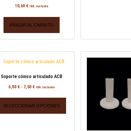
10,60
€
IVA incluido
AÑADIR AL CARRITO
Soporte cónico articulado ACB
6,00
€
-
7,50
€
IVA incluido
SELECCIONAR OPCIONES