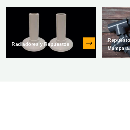
Repuestos
Radiadores y Repuestos
Mampara