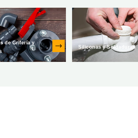
 de Grifería y
Siliconas y Soldaduras
s