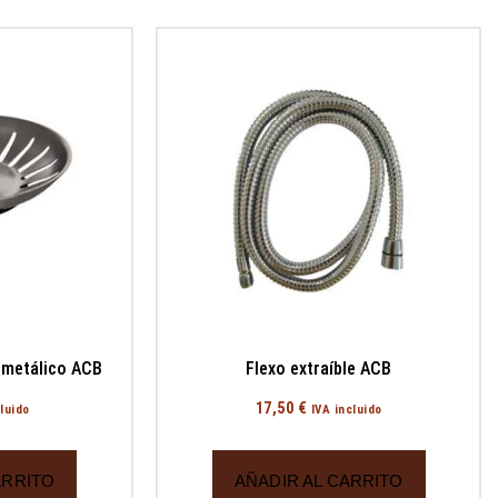
 metálico ACB
Flexo extraíble ACB
17,50
€
cluido
IVA incluido
ARRITO
AÑADIR AL CARRITO