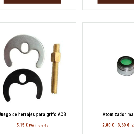
Juego de herrajes para grifo ACB
Atomizador ma
5,15
€
2,80
€
-
3,60
€
IVA incluido
IV