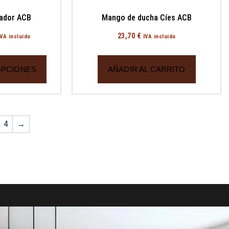
iador ACB
Mango de ducha Cíes ACB
23,70
€
IVA incluido
IVA incluido
OPCIONES
AÑADIR AL CARRITO
4
→