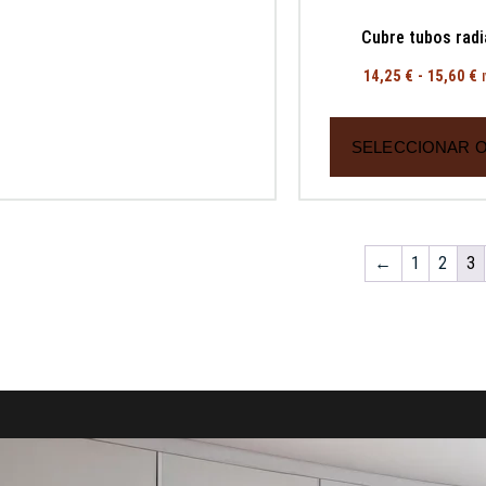
Cubre tubos rad
14,25
€
-
15,60
€
SELECCIONAR 
←
1
2
3