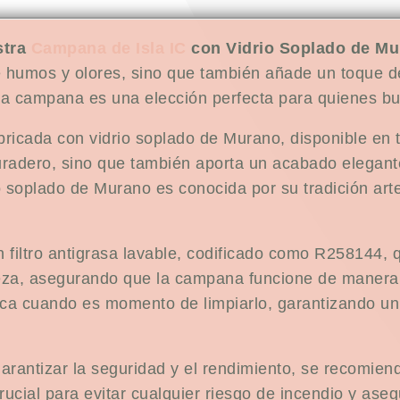
stra
Campana de Isla IC
con Vidrio Soplado de Mu
de humos y olores, sino que también añade un toque de
ta campana es una elección perfecta para quienes bus
ricada con vidrio soplado de Murano, disponible en t
duradero, sino que también aporta un acabado elegante
io soplado de Murano es conocida por su tradición ar
 filtro antigrasa lavable, codificado como R258144, qu
ieza, asegurando que la campana funcione de manera 
ifica cuando es momento de limpiarlo, garantizando un
garantizar la seguridad y el rendimiento, se recomie
ucial para evitar cualquier riesgo de incendio y as