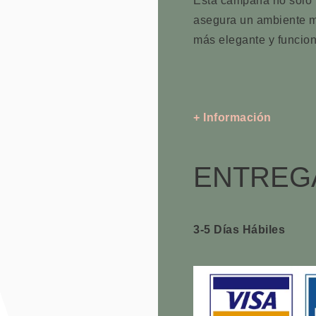
Esta campana no solo m
asegura un ambiente má
más elegante y funcion
+ Información
ENTREG
3-5 Días Hábiles