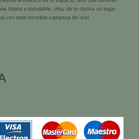
ejora la estética de tu espacio, sino que también
s limpio y saludable. ¡Haz de tu cocina un lugar
al con esta increíble campana de isla!
A