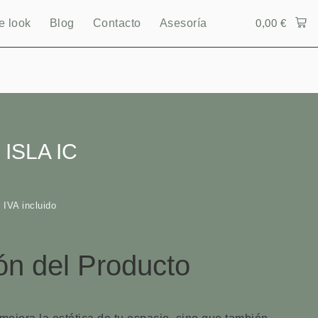
e look
Blog
Contacto
Asesoría
0,00
€
ISLA IC
€
IVA incluido
ón del Producto