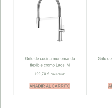
Grifo de cocina monomando
Grifo d
flexible cromo Laos IM
199,70
€
IVA incluido
AÑADIR AL CARRITO
A