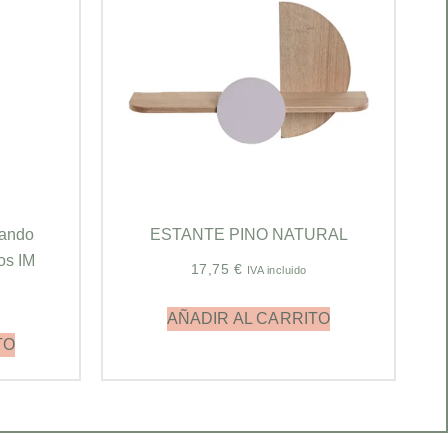
mando
ESTANTE PINO NATURAL
os IM
17,75
€
IVA incluido
AÑADIR AL CARRITO
TO