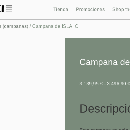
Tienda
Promociones
Shop th
n (campanas)
/ Campana de ISLA IC
Campana de 
3.139,95
€
-
3.496,90
Descripci