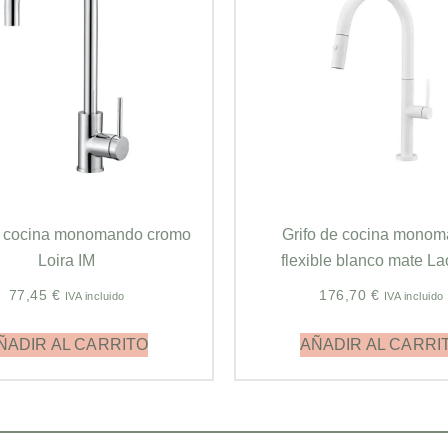
e cocina monomando cromo
Grifo de cocina mono
Loira IM
flexible blanco mate La
77,45
€
176,70
€
IVA incluido
IVA incluido
ÑADIR AL CARRITO
AÑADIR AL CARRI