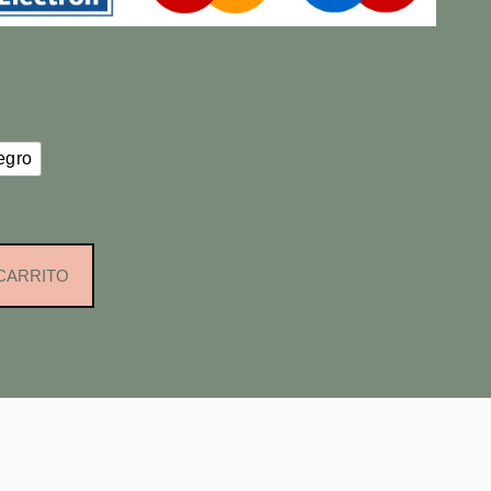
egro
 CARRITO