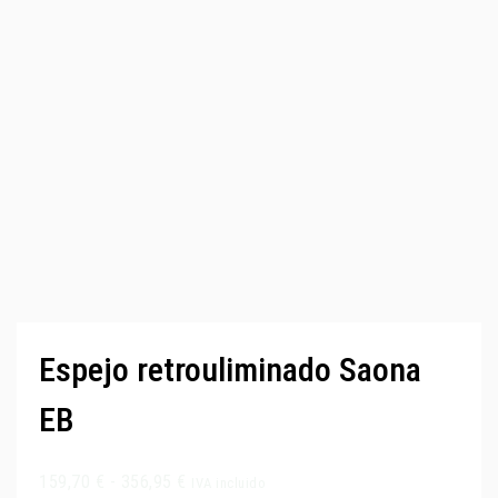
Espejo retrouliminado Saona
EB
159,70
€
-
356,95
€
IVA incluido