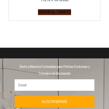
IVA incluido
AÑADIR AL CARRITO
Únete a Nuestra Comunidad para Ofertas Exclusivas y
Consejos de Decoración
SUSCRIBIRME