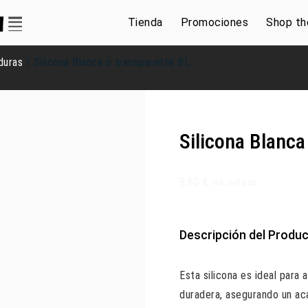
Tienda
Promociones
Shop th
duras
/ Silicona Blanca o transparente BL
Silicona Blanca
9,60
€
IVA incluido
Descripción del Produ
Esta silicona es ideal para
duradera, asegurando un aca