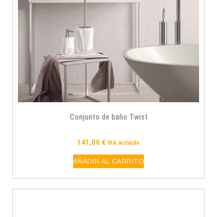
Conjunto de baño Twist
141,00
€
IVA incluido
AÑADIR AL CARRITO