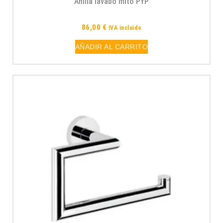
Anilla lavabo mito PYP
86,00
€
IVA incluido
AÑADIR AL CARRITO