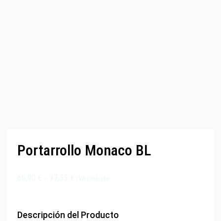
Portarrollo Monaco BL
60,90
€
-
97,55
€
IVA incluido
Descripción del Producto