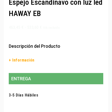
Espejo Escandinavo con luz led
HAWAY EB
463,45
€
-
533,60
€
IVA incluido
Descripción del Producto
+ Información
ENTREGA
3-5 Días Hábiles