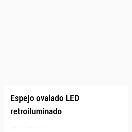
Espejo ovalado LED
retroiluminado
260,15
€
IVA incluido