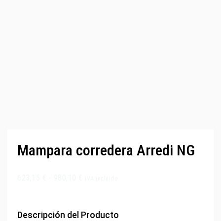
Mampara corredera Arredi NG
623,15
€
-
980,10
€
IVA incluido
Descripción del Producto