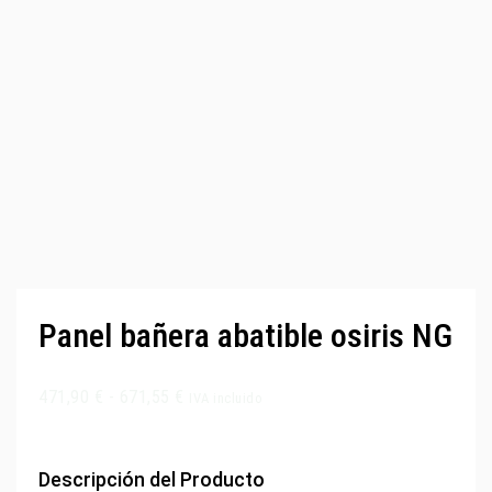
Panel bañera abatible osiris NG
471,90
€
-
671,55
€
IVA incluido
Descripción del Producto